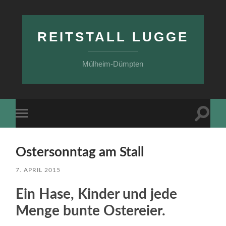
REITSTALL LUGGE
Mülheim-Dümpten
Suchfe
Mobile-
ein-/a
Menü
ein-/ausblenden
Ostersonntag am Stall
7. APRIL 2015
Ein Hase, Kinder und jede
Menge bunte Ostereier.