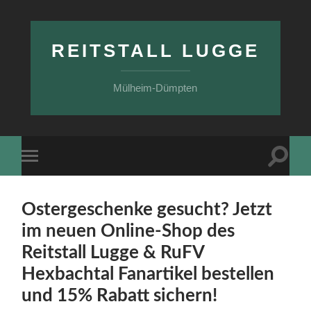
REITSTALL LUGGE
Mülheim-Dümpten
Suchfe
Mobile-
ein-/a
Menü
ein-/ausblenden
Ostergeschenke gesucht? Jetzt
im neuen Online-Shop des
Reitstall Lugge & RuFV
Hexbachtal Fanartikel bestellen
und 15% Rabatt sichern!