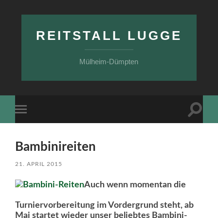
REITSTALL LUGGE
Mülheim-Dümpten
Suchfe
Mobile-
ein-/a
Menü
ein-/ausblenden
Bambinireiten
21. APRIL 2015
Auch wenn momentan die
Turniervorbereitung im Vordergrund steht, ab
Mai startet wieder unser beliebtes Bambini-