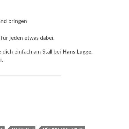
and bringen
st für jeden etwas dabei.
 dich einfach am Stall bei
Hans Lugge
,
i
.