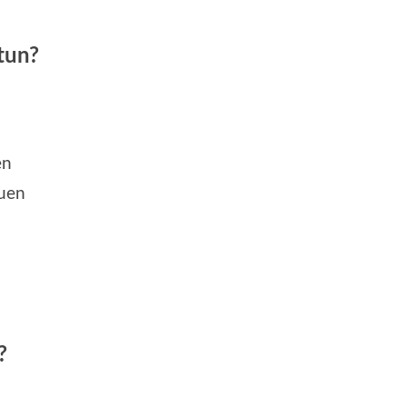
tun?
en
auen
?