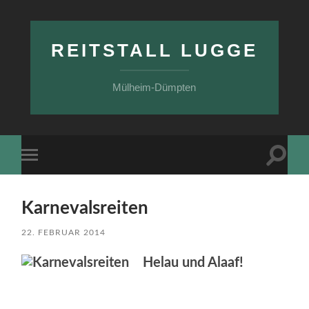
REITSTALL LUGGE
Mülheim-Dümpten
Suchfe
Mobile-
ein-/a
Menü
ein-/ausblenden
Karnevalsreiten
22. FEBRUAR 2014
Helau und Alaaf!