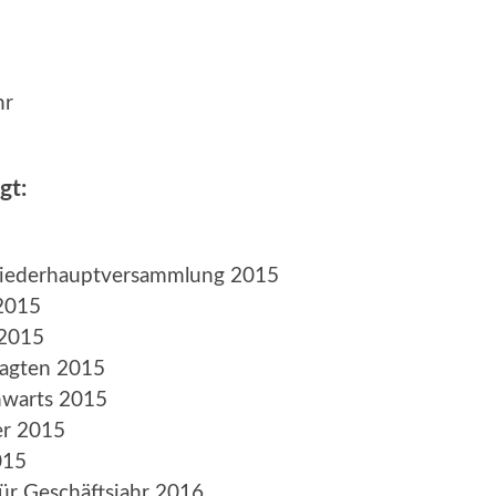
hr
gt:
tgliederhauptversammlung 2015
 2015
 2015
tragten 2015
nwarts 2015
er 2015
015
ür Geschäftsjahr 2016