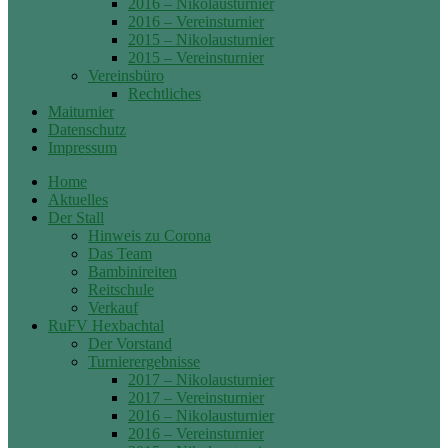
2016 – Nikolausturnier
2016 – Vereinsturnier
2015 – Nikolausturnier
2015 – Vereinsturnier
Vereinsbüro
Rechtliches
Maiturnier
Datenschutz
Impressum
Home
Aktuelles
Der Stall
Hinweis zu Corona
Das Team
Bambinireiten
Reitschule
Verkauf
RuFV Hexbachtal
Der Vorstand
Turnierergebnisse
2017 – Nikolausturnier
2017 – Vereinsturnier
2016 – Nikolausturnier
2016 – Vereinsturnier