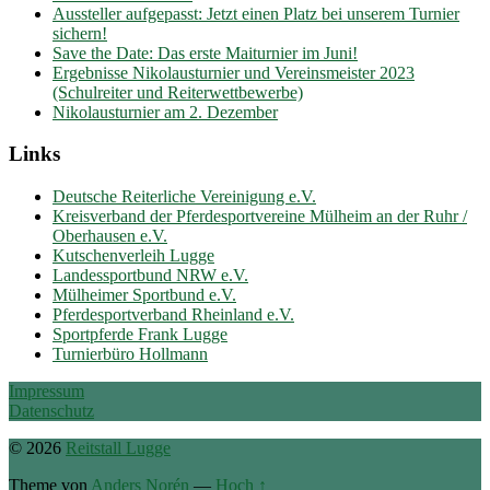
Aussteller aufgepasst: Jetzt einen Platz bei unserem Turnier
sichern!
Save the Date: Das erste Maiturnier im Juni!
Ergebnisse Nikolausturnier und Vereinsmeister 2023
(Schulreiter und Reiterwettbewerbe)
Nikolausturnier am 2. Dezember
Links
Deutsche Reiterliche Vereinigung e.V.
Kreisverband der Pferdesportvereine Mülheim an der Ruhr /
Oberhausen e.V.
Kutschenverleih Lugge
Landessportbund NRW e.V.
Mülheimer Sportbund e.V.
Pferdesportverband Rheinland e.V.
Sportpferde Frank Lugge
Turnierbüro Hollmann
Impressum
Datenschutz
© 2026
Reitstall Lugge
Theme von
Anders Norén
—
Hoch ↑