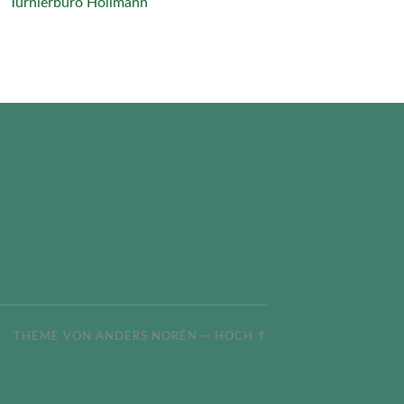
Turnierbüro Hollmann
THEME VON
ANDERS NORÉN
—
HOCH ↑